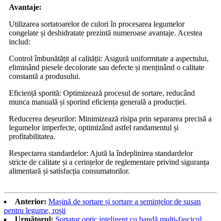
Avantaje:
Utilizarea sortatoarelor de culori în procesarea legumelor
congelate și deshidratate prezintă numeroase avantaje. Acestea
includ:
Control îmbunătățit al calității: Asigură uniformitate a aspectului,
eliminând piesele decolorate sau defecte și menținând o calitate
constantă a produsului.
Eficiență sporită: Optimizează procesul de sortare, reducând
munca manuală și sporind eficiența generală a producției.
Reducerea deșeurilor: Minimizează risipa prin separarea precisă a
legumelor imperfecte, optimizând astfel randamentul și
profitabilitatea.
Respectarea standardelor: Ajută la îndeplinirea standardelor
stricte de calitate și a cerințelor de reglementare privind siguranța
alimentară și satisfacția consumatorilor.
Anterior:
Mașină de sortare și sortare a semințelor de susan
pentru legume, roșii
Următorul:
Sortator optic inteligent cu bandă multi-fascicul