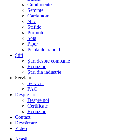
Condimente
Semințe
Cardamom
Nuc
Stafide
Porumb
Soia
Piper
Petală de trandafir
Ştiri
Știri despre companie
Expoziţie
Știri din industrie
Serviciu
Serviciu
FAQ
Despre noi
Despre noi
Certificate
Expoziţie
Contact
Descărcare
Video
Acasă