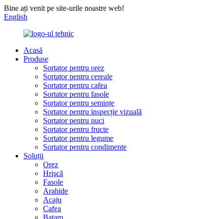
Bine ați venit pe site-urile noastre web!
English
Acasă
Produse
Sortator pentru orez
Sortator pentru cereale
Sortator pentru cafea
Sortator pentru fasole
Sortator pentru semințe
Sortator pentru inspecție vizuală
Sortator pentru nuci
Sortator pentru fructe
Sortator pentru legume
Sortator pentru condimente
Soluții
Orez
Hrişcă
Fasole
Arahide
Acaju
Cafea
Batam