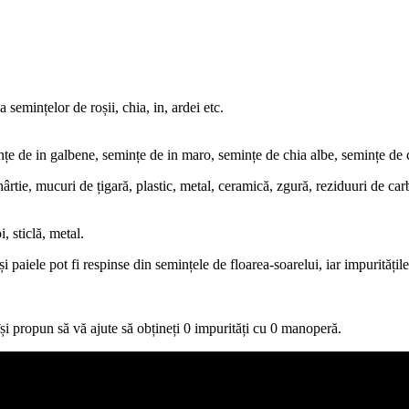
 semințelor de roșii, chia, in, ardei etc.
ințe de in galbene, semințe de in maro, semințe de chia albe, semințe de c
 hârtie, mucuri de țigară, plastic, metal, ceramică, zgură, reziduuri de car
, sticlă, metal.
i paiele pot fi respinse din semințele de floarea-soarelui, iar impurităț
își propun să vă ajute să obțineți 0 impurități cu 0 manoperă.