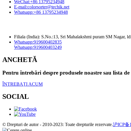
WeChat:
+86 13795234948
E-mail:
colorsorter@techik.net
Whatsapp:
+86 13795234948
Filiala (India): S.No.:13, Sri Mahalakshmi puram SM Nagar, 
Whatsapp:
919600402835
Whatsapp:
919600403249
ANCHETĂ
Pentru întrebări despre produsele noastre sau lista de
ÎNTREBAȚI ACUM
SOCIAL
© Drepturi de autor - 2010-2023: Toate drepturile rezervate.
沪ICP备1