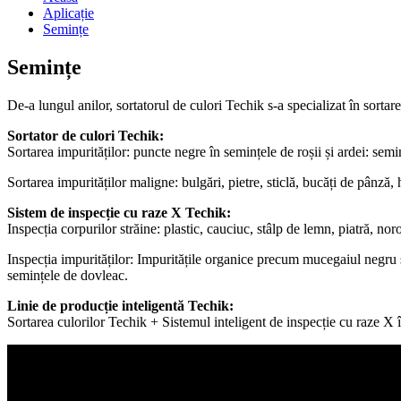
Aplicație
Semințe
Semințe
De-a lungul anilor, sortatorul de culori Techik s-a specializat în sortarea
Sortator de culori Techik:
Sortarea impurităților: puncte negre în semințele de roșii și ardei: sem
Sortarea impurităților maligne: bulgări, pietre, sticlă, bucăți de pânză,
Sistem de inspecție cu raze X Techik:
Inspecția corpurilor străine: plastic, cauciuc, stâlp de lemn, piatră, noroi
Inspecția impurităților: Impuritățile organice precum mucegaiul negru ș
semințele de dovleac.
Linie de producție inteligentă Techik:
Sortarea culorilor Techik + Sistemul inteligent de inspecție cu raze X 