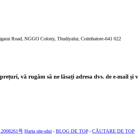
ldigarai Road, NGGO Colony, Thudiyalur, Coimbatore-641 022
 prețuri, vă rugăm să ne lăsați adresa dvs. de e-mail și
2008261号
Harta site-ului
-
BLOG DE TOP
-
CĂUTARE DE TOP