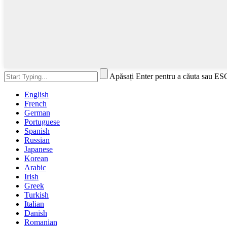
Apăsați Enter pentru a căuta sau ES
English
French
German
Portuguese
Spanish
Russian
Japanese
Korean
Arabic
Irish
Greek
Turkish
Italian
Danish
Romanian