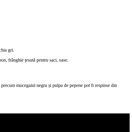
hia gri.
bon, frânghie țesută pentru saci, oase.
ile precum mucegaiul negru și pulpa de pepene pot fi respinse din