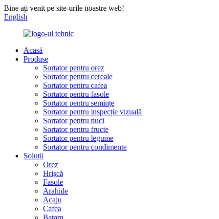
Bine ați venit pe site-urile noastre web!
English
Acasă
Produse
Sortator pentru orez
Sortator pentru cereale
Sortator pentru cafea
Sortator pentru fasole
Sortator pentru semințe
Sortator pentru inspecție vizuală
Sortator pentru nuci
Sortator pentru fructe
Sortator pentru legume
Sortator pentru condimente
Soluții
Orez
Hrişcă
Fasole
Arahide
Acaju
Cafea
Batam