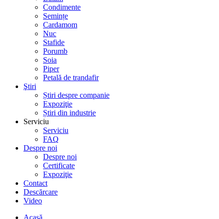
Condimente
Semințe
Cardamom
Nuc
Stafide
Porumb
Soia
Piper
Petală de trandafir
Ştiri
Știri despre companie
Expoziţie
Știri din industrie
Serviciu
Serviciu
FAQ
Despre noi
Despre noi
Certificate
Expoziţie
Contact
Descărcare
Video
Acasă