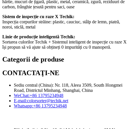
hârtie, mucuri de țigară, plastic, metal, ceramică, zgură, reziduuri de
carbon, frânghie țesută pentru saci, oase
Sistem de inspecție cu raze X Techik:
Inspecția corpurilor străine: plastic, cauciuc, stâlp de lemn, piatră,
noroi, sticlă, metal
Linie de producție inteligentă Techik:
Sortarea culorilor Techik + Sistemul inteligent de inspecție cu raze X
își propun să vă ajute să obțineți 0 impurități cu 0 manoperă.
Categorii de produse
CONTACTAŢI-NE
Sediu central (China): Nr. 118, Aleea 3509, South Hongmei
Road, Districtul Minhang, Shanghai, China
WeChat:
+86 13795234948
E-mail:
colorsorter@techik.net
Whatsapp:
+86 13795234948