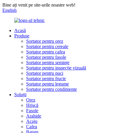
Bine ați venit pe site-urile noastre web!
English
Acasă
Produse
Sortator pentru orez
Sortator pentru cereale
Sortator pentru cafea
Sortator pentru fasole
Sortator pentru semințe
Sortator pentru inspecție vizuală
Sortator pentru nuci
Sortator pentru fructe
Sortator pentru legume
Sortator pentru condimente
Soluții
Orez
Hrişcă
Fasole
Arahide
Acaju
Cafea
Batam