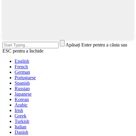
Apăsați Enter pentru a căuta sau
ESC pentru a închide
English
French
German
Portuguese
Spanish
Russian
Japanese
Korean
Arabic
Irish
Greek
Turkish
Italian
Danish