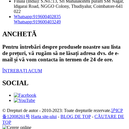
Filiala (India): S.No.:13, Sri Mahalakshmi puram SM Nagar,
ldigarai Road, NGGO Colony, Thudiyalur, Coimbatore-641
022
Whatsapp:
919600402835
Whatsapp:
919600403249
ANCHETĂ
Pentru întrebări despre produsele noastre sau lista
de prețuri, vă rugăm să ne lăsați adresa dvs. de e-
mail și vă vom contacta în termen de 24 de ore.
ÎNTREBAȚI ACUM
SOCIAL
© Drepturi de autor - 2010-2023: Toate drepturile rezervate.
沪ICP
备12008261号
Harta site-ului
-
BLOG DE TOP
-
CĂUTARE DE
TOP