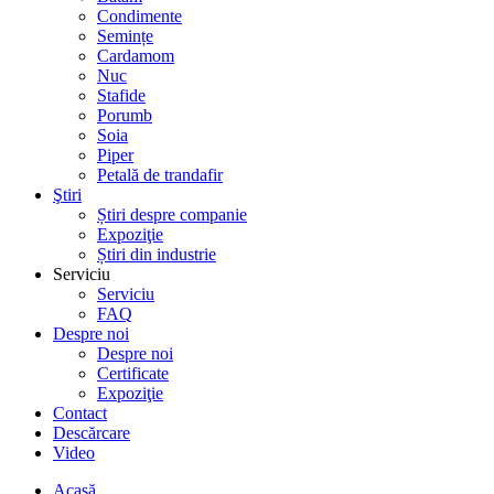
Condimente
Semințe
Cardamom
Nuc
Stafide
Porumb
Soia
Piper
Petală de trandafir
Ştiri
Știri despre companie
Expoziţie
Știri din industrie
Serviciu
Serviciu
FAQ
Despre noi
Despre noi
Certificate
Expoziţie
Contact
Descărcare
Video
Acasă