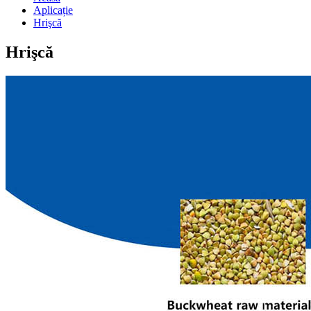
Aplicație
Hrişcă
Hrişcă