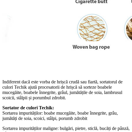
Indiferent dacă este vorba de hrișcă crudă sau fiartă, sortatorul de
culori Techik ajută procesatorii de hrișcă să sorteze boabele
mucegăite, boabele înnegrite, grâul, jumătățile de soia, lambrusul
scoicii, stâlpii și porumbul zdrobit.
Sortator de culori Techik:
Sortarea impurităților: boabe mucegăite, boabe înnegrite, grâu,
jumătăți de soia, scoici, stâlpi, porumb zdrobit
Sortarea impurităților maligne: bulgări, pietre, sticlă, bucăți de pânză,